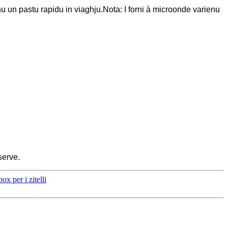
canu un pastu rapidu in viaghju.Nota: I forni à microonde varienu
serve.
ox per i zitelli