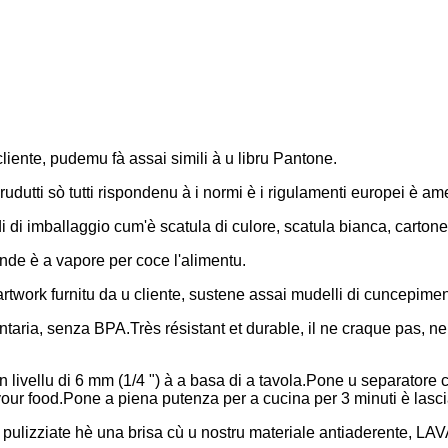
cliente, pudemu fà assai simili à u libru Pantone.
 prudutti sò tutti rispondenu à i normi è i rigulamenti europei è ame
i di imballaggio cum'è scatula di culore, scatula bianca, cartone, 
oonde è a vapore per coce l'alimentu.
'artwork furnitu da u cliente, sustene assai mudelli di cuncepimen
mentaria, senza BPA.Très résistant et durable, il ne craque pas, 
 livellu di 6 mm (1/4 ") à a basa di a tavola.Pone u separatore c
our food.Pone a piena putenza per a cucina per 3 minuti è lascia
i è pulizziate hè una brisa cù u nostru materiale antiaderente, 