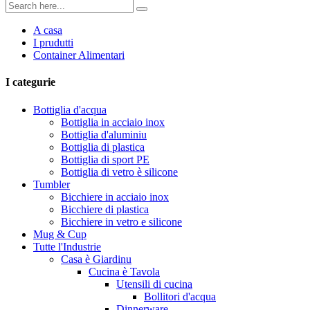
A casa
I prudutti
Container Alimentari
I categurie
Bottiglia d'acqua
Bottiglia in acciaio inox
Bottiglia d'aluminiu
Bottiglia di plastica
Bottiglia di sport PE
Bottiglia di vetro è silicone
Tumbler
Bicchiere in acciaio inox
Bicchiere di plastica
Bicchiere in vetro e silicone
Mug & Cup
Tutte l'Industrie
Casa è Giardinu
Cucina è Tavola
Utensili di cucina
Bollitori d'acqua
Dinnerware