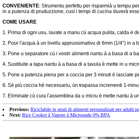
CONVENIENTE
: Strumentu perfettu per risparmià u tempu per i
in a putenza di pruduzzione, cusì i tempi di cucina duverà ess
COME USARE
1. Prima di ogni usu, lavate a manu cù acqua pulita, calda è d
2. Pour l'acqua à un livellu apprussimativu di 6mm (1/4″) in a b
3. Pone u separatore cù i vostri alimenti nantu à a basa di a b
4. Sustituite a tapa nantu à a basa di a tavula è mette in u mic
5. Pone a putenza piena per a coccia per 3 minuti è lasciate pe
6. Sè più coccia hè necessariu, ùn trapassa incrementi 1-minu
7. Eliminate cù cura l'assemblea da u micru è mette nantu à una 
Previous:
Riciclabile in strati di alimenti persunalizati per adulti pe
Next:
Rice Cooker à Vapore à Microonde 0% BPA