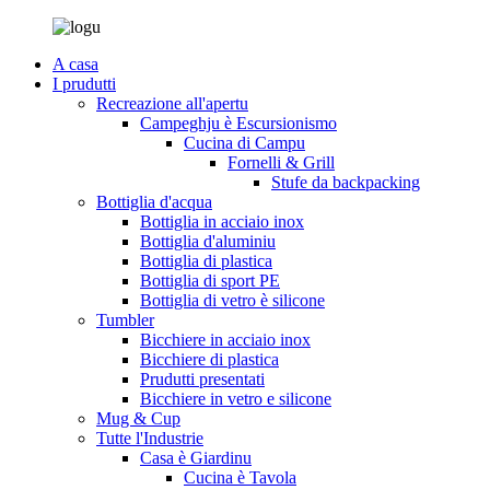
A casa
I prudutti
Recreazione all'apertu
Campeghju è Escursionismo
Cucina di Campu
Fornelli & Grill
Stufe da backpacking
Bottiglia d'acqua
Bottiglia in acciaio inox
Bottiglia d'aluminiu
Bottiglia di plastica
Bottiglia di sport PE
Bottiglia di vetro è silicone
Tumbler
Bicchiere in acciaio inox
Bicchiere di plastica
Prudutti presentati
Bicchiere in vetro e silicone
Mug & Cup
Tutte l'Industrie
Casa è Giardinu
Cucina è Tavola