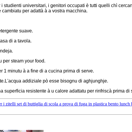
 studienti universitari, i genitori occupati è tutti quelli chì cer
e cambiatu per adattà à a vostra macchina.
etergente suave.
asa di a tavola.
andeja.
ru per steam your food.
r 1 minutu à a fine di a cucina prima di serve.
te.L'acqua addiziale pò esse bisognu di aghjunghje.
superficia resistente à u calore adattatu per rinfriscà prima di 
r i zitelli set di buttiglia di scola a prova di fuga in plastica bento lunch b