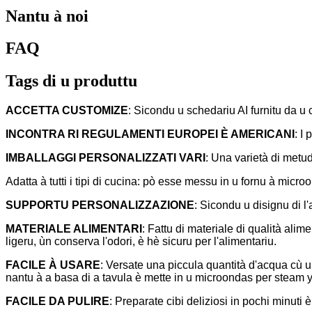
Nantu à noi
FAQ
Tags di u produttu
ACCETTA CUSTOMIZE
: Sicondu u schedariu AI furnitu da u 
INCONTRA RI REGULAMENTI EUROPEI È AMERICANI
: I
IMBALLAGGI PERSONALIZZATI VARI
: Una varietà di metud
Adatta à tutti i tipi di cucina: pò esse messu in u fornu à micr
SUPPORTU PERSONALIZZAZIONE
: Sicondu u disignu di l
MATERIALE ALIMENTARI
: Fattu di materiale di qualità ali
ligeru, ùn conserva l'odori, è hè sicuru per l'alimentariu.
FACILE À USARE
: Versate una piccula quantità d'acqua cù un
nantu à a basa di a tavula è mette in u microondas per steam y
FACILE DA PULIRE
: Preparate cibi deliziosi in pochi minut