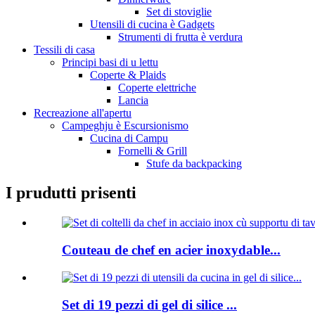
Set di stoviglie
Utensili di cucina è Gadgets
Strumenti di frutta è verdura
Tessili di casa
Principi basi di u lettu
Coperte & Plaids
Coperte elettriche
Lancia
Recreazione all'apertu
Campeghju è Escursionismo
Cucina di Campu
Fornelli & Grill
Stufe da backpacking
I prudutti prisenti
Couteau de chef en acier inoxydable...
Set di 19 pezzi di gel di silice ...