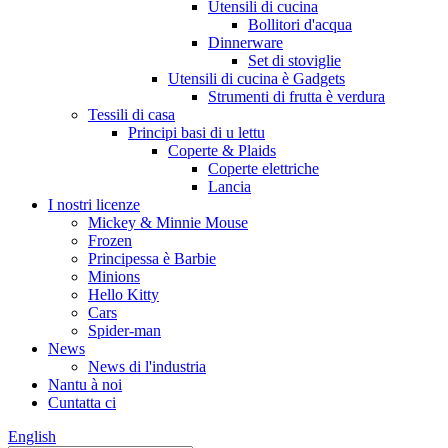
Utensili di cucina
Bollitori d'acqua
Dinnerware
Set di stoviglie
Utensili di cucina è Gadgets
Strumenti di frutta è verdura
Tessili di casa
Principi basi di u lettu
Coperte & Plaids
Coperte elettriche
Lancia
I nostri licenze
Mickey & Minnie Mouse
Frozen
Principessa è Barbie
Minions
Hello Kitty
Cars
Spider-man
News
News di l'industria
Nantu à noi
Cuntatta ci
English