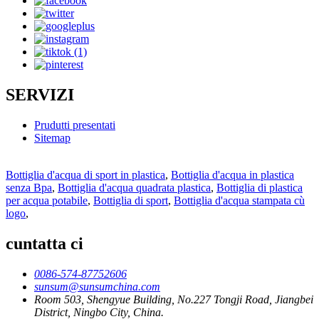
SERVIZI
Prudutti presentati
Sitemap
Bottiglia d'acqua di sport in plastica
,
Bottiglia d'acqua in plastica
senza Bpa
,
Bottiglia d'acqua quadrata plastica
,
Bottiglia di plastica
per acqua potabile
,
Bottiglia di sport
,
Bottiglia d'acqua stampata cù
logo
,
cuntatta ci
0086-574-87752606
sunsum@sunsumchina.com
Room 503, Shengyue Building, No.227 Tongji Road, Jiangbei
District, Ningbo City, China.