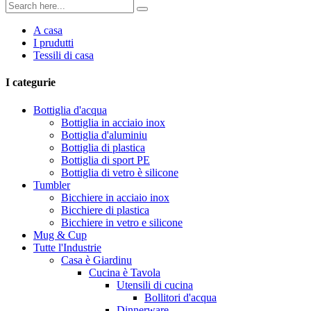
A casa
I prudutti
Tessili di casa
I categurie
Bottiglia d'acqua
Bottiglia in acciaio inox
Bottiglia d'aluminiu
Bottiglia di plastica
Bottiglia di sport PE
Bottiglia di vetro è silicone
Tumbler
Bicchiere in acciaio inox
Bicchiere di plastica
Bicchiere in vetro e silicone
Mug & Cup
Tutte l'Industrie
Casa è Giardinu
Cucina è Tavola
Utensili di cucina
Bollitori d'acqua
Dinnerware