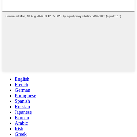
English
French
German
Portuguese
Spanish
Russian
Japanese
Korean
Arabic
Irish
Greek