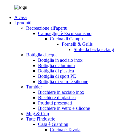
A casa
I prudutti
Recreazione all'apertu
Campeghju è Escursionismo
Cucina di Campu
Fornelli & Grills
Stufe da backpacking
Bottiglia d'acqua
Bottiglia in acciaio inox
Bottiglia d'aluminiu
Bottiglia di plastica
Bottiglia di sport PE
Bottiglia di vetro è silicone
Tumbler
Bicchiere in acciaio inox
Bicchiere di plastica
Prudutti presentati
Bicchiere in vetro e silicone
Mug & Cup
Tutte l'Industrie
Casa è Giardinu
Cucina è Tavola