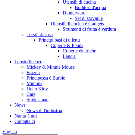
Utensili di cucina
Bollitori d'acqua
Dinnerware
Set di stoviglie
Utensili di cucina è Gadgets
Strumenti di frutta è verdura
Tessili di casa
Principi basi di u lettu
Coperte & Plaids
Coperte elettriche
Lancia
I nostri licenze
Mickey & Minnie Mouse
Frozen
Principessa è Barbie
Minions
Hello Kitty
Cars
Spider-man
News
News di l'industria
Nantu à noi
Cuntatta ci
English