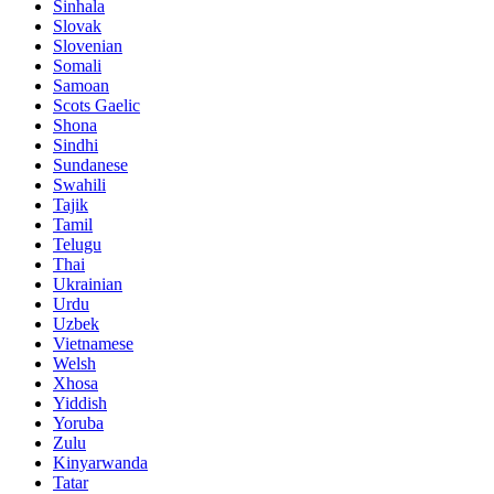
Sinhala
Slovak
Slovenian
Somali
Samoan
Scots Gaelic
Shona
Sindhi
Sundanese
Swahili
Tajik
Tamil
Telugu
Thai
Ukrainian
Urdu
Uzbek
Vietnamese
Welsh
Xhosa
Yiddish
Yoruba
Zulu
Kinyarwanda
Tatar