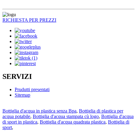
RICHIESTA PER PREZZI
SERVIZI
Prudutti presentati
Sitemap
Bottiglia d'acqua in plastica senza Bpa
,
Bottiglia di plastica per
acqua potabile
,
Bottiglia d'acqua stampata cù logo
,
Bottiglia d'acqua
di sport in plastica
,
Bottiglia d'acqua quadrata plastica
,
Bottiglia di
sport
,