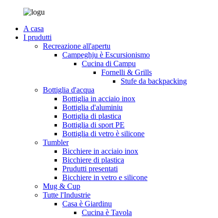
A casa
I prudutti
Recreazione all'apertu
Campeghju è Escursionismo
Cucina di Campu
Fornelli & Grills
Stufe da backpacking
Bottiglia d'acqua
Bottiglia in acciaio inox
Bottiglia d'aluminiu
Bottiglia di plastica
Bottiglia di sport PE
Bottiglia di vetro è silicone
Tumbler
Bicchiere in acciaio inox
Bicchiere di plastica
Prudutti presentati
Bicchiere in vetro e silicone
Mug & Cup
Tutte l'Industrie
Casa è Giardinu
Cucina è Tavola