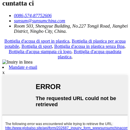
cuntatta ci
0086-574-87752606
sunsum@sunsumchina.com
Room 503, Shengyue Building, No.227 Tongji Road, Jiangbei
District, Ningbo City, China.
Bottiglia d'acqua di sport in plastica
,
Bottiglia di plastica per acqua
potabile
,
Bottiglia di sport
,
Bottiglia d'acqua in plastica senza Bpa
,
Bottiglia d'acqua stampata cù logo
,
Bottiglia d'acqua quadrata
plastica
,
Mandate e-mail
x