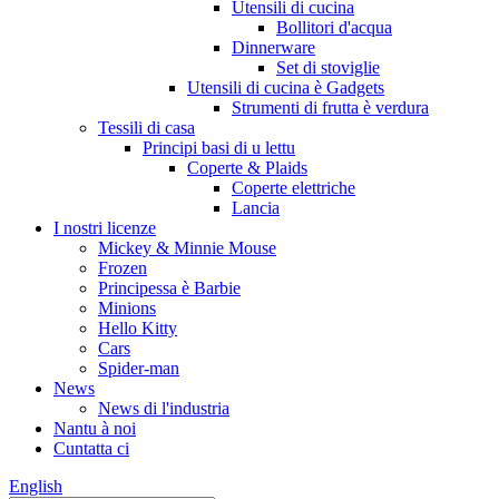
Utensili di cucina
Bollitori d'acqua
Dinnerware
Set di stoviglie
Utensili di cucina è Gadgets
Strumenti di frutta è verdura
Tessili di casa
Principi basi di u lettu
Coperte & Plaids
Coperte elettriche
Lancia
I nostri licenze
Mickey & Minnie Mouse
Frozen
Principessa è Barbie
Minions
Hello Kitty
Cars
Spider-man
News
News di l'industria
Nantu à noi
Cuntatta ci
English