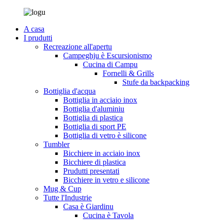
A casa
I prudutti
Recreazione all'apertu
Campeghju è Escursionismo
Cucina di Campu
Fornelli & Grills
Stufe da backpacking
Bottiglia d'acqua
Bottiglia in acciaio inox
Bottiglia d'aluminiu
Bottiglia di plastica
Bottiglia di sport PE
Bottiglia di vetro è silicone
Tumbler
Bicchiere in acciaio inox
Bicchiere di plastica
Prudutti presentati
Bicchiere in vetro e silicone
Mug & Cup
Tutte l'Industrie
Casa è Giardinu
Cucina è Tavola