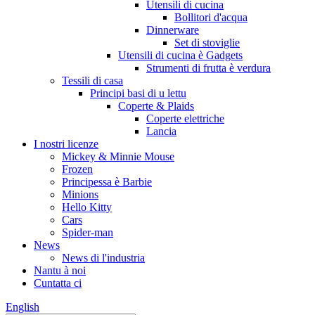
Utensili di cucina
Bollitori d'acqua
Dinnerware
Set di stoviglie
Utensili di cucina è Gadgets
Strumenti di frutta è verdura
Tessili di casa
Principi basi di u lettu
Coperte & Plaids
Coperte elettriche
Lancia
I nostri licenze
Mickey & Minnie Mouse
Frozen
Principessa è Barbie
Minions
Hello Kitty
Cars
Spider-man
News
News di l'industria
Nantu à noi
Cuntatta ci
English