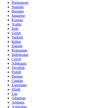
Portuguese
Spanish
Russian
Japanese
Korean
Arabic
Irish
Greek
Turkish
Italian
Danish
Romanian
Indonesian
Czech
Afrikaans
Swedish
Polish
Basque
Catalan
Esperanto
Hindi
Lao
Albanian
Amharic
Armenian