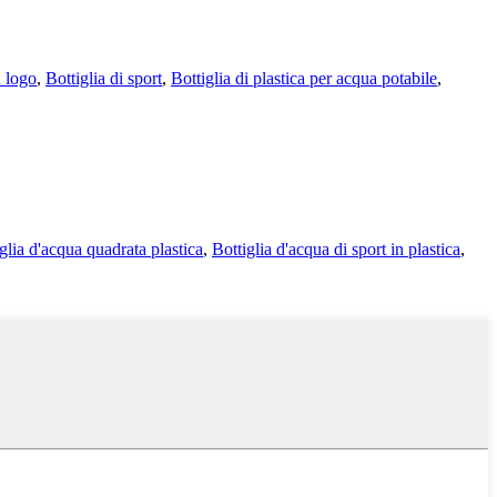
ù logo
,
Bottiglia di sport
,
Bottiglia di plastica per acqua potabile
,
glia d'acqua quadrata plastica
,
Bottiglia d'acqua di sport in plastica
,