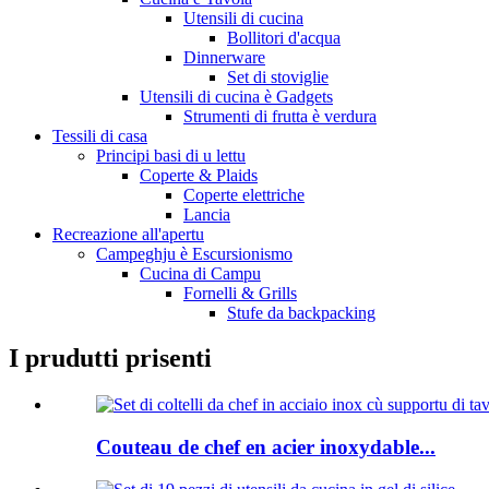
Utensili di cucina
Bollitori d'acqua
Dinnerware
Set di stoviglie
Utensili di cucina è Gadgets
Strumenti di frutta è verdura
Tessili di casa
Principi basi di u lettu
Coperte & Plaids
Coperte elettriche
Lancia
Recreazione all'apertu
Campeghju è Escursionismo
Cucina di Campu
Fornelli & Grills
Stufe da backpacking
I prudutti prisenti
Couteau de chef en acier inoxydable...