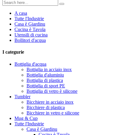
A casa
Tutte l'Industrie
Casa è Giardinu
Cucina è Tavola
Utensili di cucina
Bollitori d'acqua
I categurie
Bottiglia d'acqua
Bottiglia in acciaio inox
Bottiglia d'aluminiu
Bottiglia di plastica
Bottiglia di sport PE
Bottiglia di vetro è silicone
Tumbler
Bicchiere in acciaio inox
Bicchiere di plastica
Bicchiere in vetro e silicone
Mug & Cup
Tutte l'Industrie
Casa è Giardinu
Cucina è Tavola