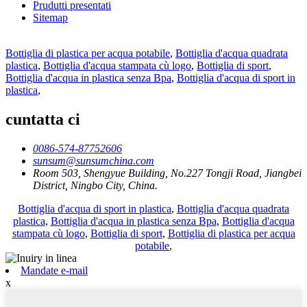
Prudutti presentati
Sitemap
Bottiglia di plastica per acqua potabile
,
Bottiglia d'acqua quadrata
plastica
,
Bottiglia d'acqua stampata cù logo
,
Bottiglia di sport
,
Bottiglia d'acqua in plastica senza Bpa
,
Bottiglia d'acqua di sport in
plastica
,
cuntatta ci
0086-574-87752606
sunsum@sunsumchina.com
Room 503, Shengyue Building, No.227 Tongji Road, Jiangbei
District, Ningbo City, China.
Bottiglia d'acqua di sport in plastica
,
Bottiglia d'acqua quadrata
plastica
,
Bottiglia d'acqua in plastica senza Bpa
,
Bottiglia d'acqua
stampata cù logo
,
Bottiglia di sport
,
Bottiglia di plastica per acqua
potabile
,
Mandate e-mail
x