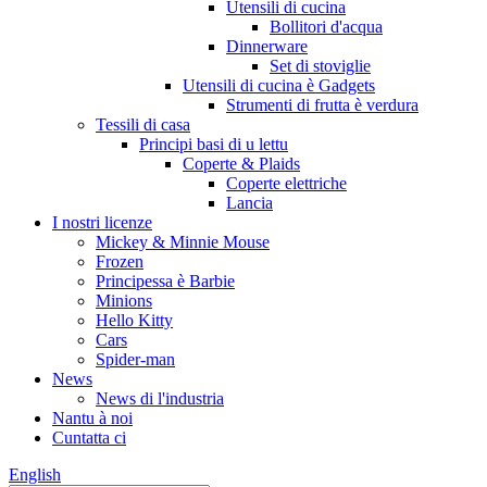
Utensili di cucina
Bollitori d'acqua
Dinnerware
Set di stoviglie
Utensili di cucina è Gadgets
Strumenti di frutta è verdura
Tessili di casa
Principi basi di u lettu
Coperte & Plaids
Coperte elettriche
Lancia
I nostri licenze
Mickey & Minnie Mouse
Frozen
Principessa è Barbie
Minions
Hello Kitty
Cars
Spider-man
News
News di l'industria
Nantu à noi
Cuntatta ci
English