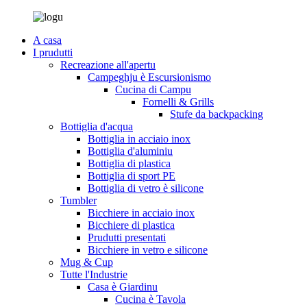
A casa
I prudutti
Recreazione all'apertu
Campeghju è Escursionismo
Cucina di Campu
Fornelli & Grills
Stufe da backpacking
Bottiglia d'acqua
Bottiglia in acciaio inox
Bottiglia d'aluminiu
Bottiglia di plastica
Bottiglia di sport PE
Bottiglia di vetro è silicone
Tumbler
Bicchiere in acciaio inox
Bicchiere di plastica
Prudutti presentati
Bicchiere in vetro e silicone
Mug & Cup
Tutte l'Industrie
Casa è Giardinu
Cucina è Tavola